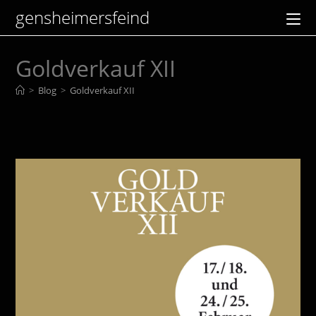
Zum
gensheimersfeind
Inhalt
springen
Goldverkauf XII
>
Blog
>
Goldverkauf XII